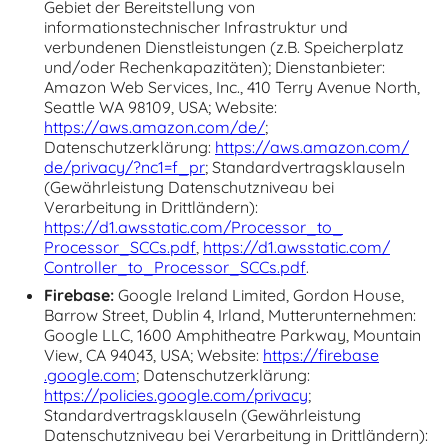
Gebiet der Bereitstellung von
informationstechnischer Infrastruktur und
verbundenen Dienstleistungen (z.B. Speicherplatz
und/oder Rechenkapazitäten); Dienstanbieter:
Amazon Web Services, Inc., 410 Terry Avenue North,
Seattle WA 98109, USA; Website:
https://aws.amazon.com/
de/
;
Datenschutzerklärung:
https://aws.amazon.com/
de/
privacy/
?nc1=f_pr
; Standardvertragsklauseln
(Gewährleistung Datenschutzniveau bei
Verarbeitung in Drittländern):
https://d1.awsstatic.com/
Processor_to_
Processor_SCCs.pdf
,
https://d1.awsstatic.com/
Controller_to_
Processor_SCCs.pdf
.
Firebase:
Google Ireland Limited, Gordon House,
Barrow Street, Dublin 4, Irland, Mutterunternehmen:
Google LLC, 1600 Amphitheatre Parkway, Mountain
View, CA 94043, USA; Website:
https://firebase
.google.com
; Datenschutzerklärung:
https://policies.google.com/
privacy
;
Standardvertragsklauseln (Gewährleistung
Datenschutzniveau bei Verarbeitung in Drittländern):