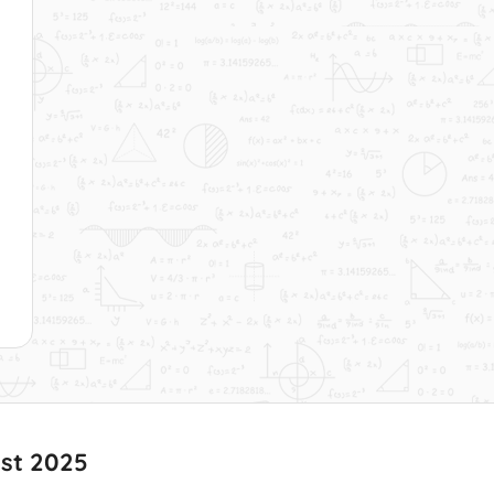
Proportionalität
Dauer: 05:02
10 - A10 - Ungerade
Funktion
Dauer: 04:33
11 - A11 - Halbwertszeit
Dauer: 06:28
12 - A12 - Töne
Dauer: 04:01
13 - A13 - Körpermasse eines Babys
Dauer: 04:12
14 - A14 - Mittlere Geschwindigkeit
Dauer: 06:26
ust 2025
15 - A15 - Regeln des Differenzierens
Dauer: 05:09