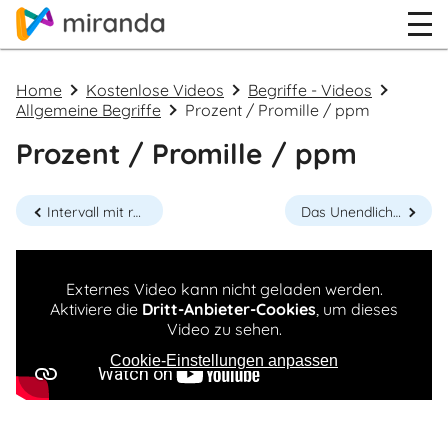
Home
Kostenlose Videos
Begriffe - Videos
Allgemeine Begriffe
Prozent / Promille / ppm
Prozent / Promille / ppm
Intervall mit runder und eckiger Klammer
Das Unendlich-Symbol
Externes Video kann nicht geladen werden.
Aktiviere die
Dritt-Anbieter-Cookies
, um dieses
Video zu sehen.
Cookie-Einstellungen anpassen