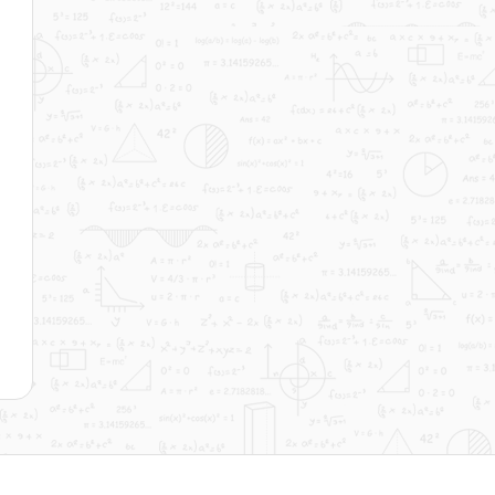
9 - Monotonie einer
Funktion
Dauer: 05:03
10 - Die Extremstellen
einer Funktion
Dauer: 07:59
11 - Das Monotonieverhalten einer
Funktion
Dauer: 04:59
12 - Lokale Extrema einer Funktion
Dauer: 04:38
13 - Die Krümmung einer Funktion
Dauer: 03:27
14 - Wendestellen einer Funktion
Dauer: 04:24