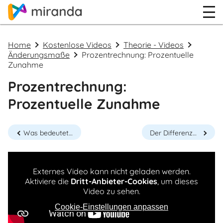
Home
Kostenlose Videos
Theorie - Videos
Änderungsmaße
Prozentrechnung: Prozentuelle
Zunahme
Prozentrechnung:
Prozentuelle Zunahme
Was bedeutet "Prozent" überhaupt?
Der Differenzenquotient
Externes Video kann nicht geladen werden.
Aktiviere die
Dritt-Anbieter-Cookies
, um dieses
Video zu sehen.
Cookie-Einstellungen anpassen