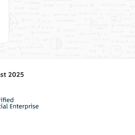
15 - Hochpunkt, Tiefpunkt und
Scheitelpunkt
Dauer: 01:37
16 - Sattelstelle & Sattelpunkt
(Terrassenstelle & Terrassenpunkt)
Dauer: 01:52
17 - Was ist denn eigentlich eine
Wendetangente?
Dauer: 00:49
ust 2025
18 - Potenzfunktion und Wurzelfunktion
Dauer: 02:09
19 - Was ist eigentlich eine Ungerade
Funktion?
Dauer: 02:31
20 - Was ist eigentlich eine Gerade
Funktion?
Dauer: 02:01