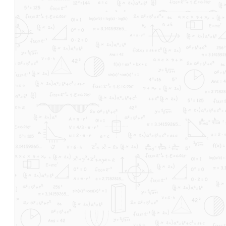
9 - Wertemenge bzw.
Wertebereich einer
Funktion
Dauer: 03:20
10 - Die Wertetabelle einer Funktion
Dauer: 02:54
11 - Grenzwert (Limes) einer Funktion
Dauer: 02:45
12 - Asymptote und Asymptotisches
Verhalten
Dauer: 02:37
13 - Quadratische Funktion und Parabel
Dauer: 01:11
14 - Der Grad einer Polynomfunktion
Dauer: 02:17