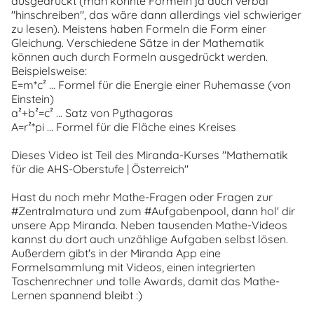
ausgedrückt (man könnte Formeln ja auch verbal
"hinschreiben", das wäre dann allerdings viel schwieriger
zu lesen). Meistens haben Formeln die Form einer
Gleichung. Verschiedene Sätze in der Mathematik
können auch durch Formeln ausgedrückt werden.
Beispielsweise:
E=m*c² ... Formel für die Energie einer Ruhemasse (von
Einstein)
a²+b²=c² ... Satz von Pythagoras
A=r²*pi ... Formel für die Fläche eines Kreises
Dieses Video ist Teil des Miranda-Kurses "Mathematik
für die AHS-Oberstufe | Österreich"
Hast du noch mehr Mathe-Fragen oder Fragen zur
#Zentralmatura und zum #Aufgabenpool, dann hol' dir
unsere App Miranda. Neben tausenden Mathe-Videos
kannst du dort auch unzählige Aufgaben selbst lösen.
Außerdem gibt's in der Miranda App eine
Formelsammlung mit Videos, einen integrierten
Taschenrechner und tolle Awards, damit das Mathe-
Lernen spannend bleibt :)