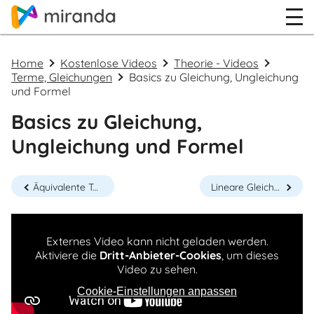
Home
Kostenlose Videos
Theorie - Videos
Terme, Gleichungen
Basics zu Gleichung, Ungleichung
und Formel
Basics zu Gleichung,
Ungleichung und Formel
Äquivalente Terme
Lineare Gleichungen lösen
Externes Video kann nicht geladen werden.
Aktiviere die
Dritt-Anbieter-Cookies
, um dieses
Video zu sehen.
Cookie-Einstellungen anpassen