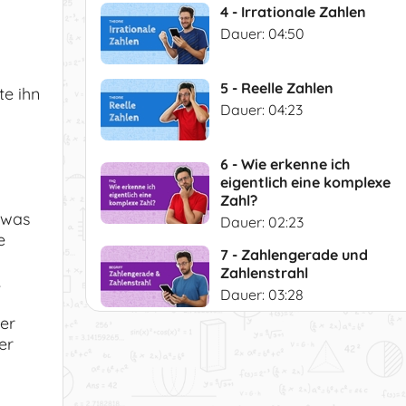
4 - Irrationale Zahlen
Dauer: 04:50
5 - Reelle Zahlen
te ihn
Dauer: 04:23
6 - Wie erkenne ich
eigentlich eine komplexe
Zahl?
 was
Dauer: 02:23
e
7 - Zahlengerade und
Zahlenstrahl
.
Dauer: 03:28
her
8 - Zahlenmengen: Die
er
(echte) Teilmenge
Dauer: 02:28