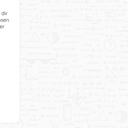
9 - Wurzeln als Potenzen
mit rationalen Hochzahlen
 dir
Dauer: 03:34
sen.
10 - Was ist eigentlich eine
er
Endliche Dezimalzahl?
Dauer: 01:28
11 - Was ist eigentlich eine Unendliche
Dezimalzahl?
Dauer: 02:04
12 - Gibt es eigentlich eine kleinste bzw.
größte Zahl?
Dauer: 02:41
13 - Wie sieht eigentlich eine Bruchzahl
aus?
Dauer: 01:19
14 - Die Kreiszahl π (Pi) oder "Die
wahrscheinlich berühmteste Zahl der