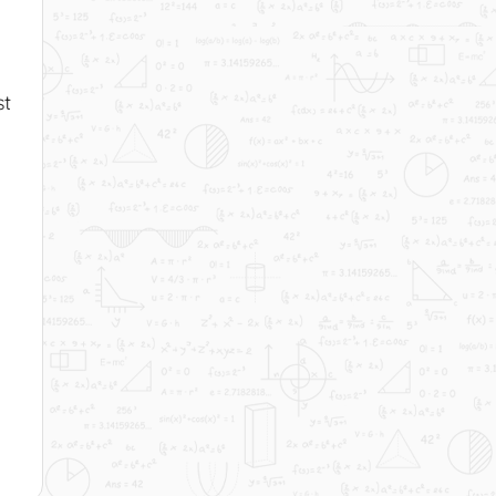
9 - Wurzeln als Potenzen
mit rationalen Hochzahlen
Dauer: 03:34
10 - Was ist eigentlich eine
st
Endliche Dezimalzahl?
Dauer: 01:28
11 - Was ist eigentlich eine Unendliche
Dezimalzahl?
Dauer: 02:04
12 - Gibt es eigentlich eine kleinste bzw.
größte Zahl?
Dauer: 02:41
13 - Wie sieht eigentlich eine Bruchzahl
aus?
Dauer: 01:19
14 - Die Kreiszahl π (Pi) oder "Die
wahrscheinlich berühmteste Zahl der