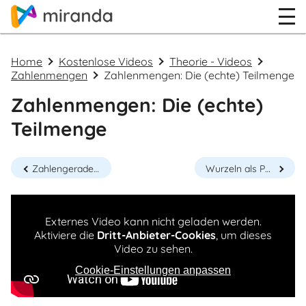
Home
Kostenlose Videos
Theorie - Videos
Zahlenmengen
Zahlenmengen: Die (echte) Teilmenge
Zahlenmengen: Die (echte)
Teilmenge
Zahlengerade und Zahlenstrahl
Wurzeln als Potenzen mit rationalen Hochzahlen
Externes Video kann nicht geladen werden.
Aktiviere die
Dritt-Anbieter-Cookies
, um dieses
Video zu sehen.
Cookie-Einstellungen anpassen